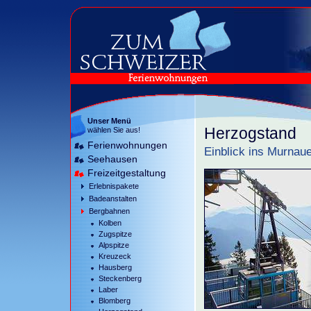
Unser Menü
Herzogstand
wählen Sie aus!
Ferienwohnungen
Einblick ins Murnau
Seehausen
Freizeitgestaltung
Erlebnispakete
Badeanstalten
Bergbahnen
Kolben
Zugspitze
Alpspitze
Kreuzeck
Hausberg
Steckenberg
Laber
Blomberg