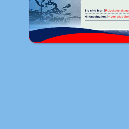
[
Sie sind hier:
Freizeitgestaltung
[
Hilfsnavigation:
« vorherige Sei