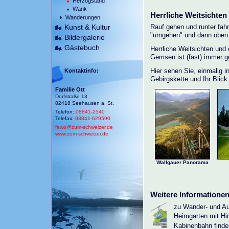
Herzogstand
Wank
Herrliche Weitsichten
Wanderungen
Kunst & Kultur
Rauf gehen und runter fah
"umgehen" und dann oben
Bildergalerie
Gästebuch
Herrliche Weitsichten und
Gemsen ist (fast) immer ge
Kontaktinfo:
Hier sehen Sie, einmalig 
Gebirgskette und Ihr Blic
Familie Ott
Dorfstraße 13
82418 Seehausen a. St.
Telefon:
08841-2540
Telefax:
08841-629590
fewo@
zum-schweizer.de
www.zum-schweizer.de
Wallgauer Panorama
Weitere Informationen.
zu Wander- und Au
Heimgarten mit Hi
Kabinenbahn finden