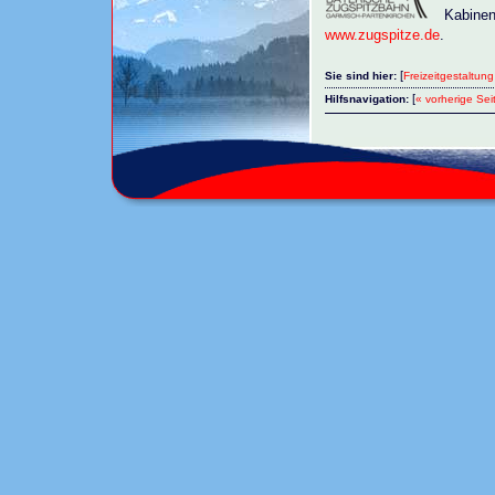
Kabinen
www.zugspitze.de
.
[
Sie sind hier:
Freizeitgestaltung
[
Hilfsnavigation:
« vorherige Sei