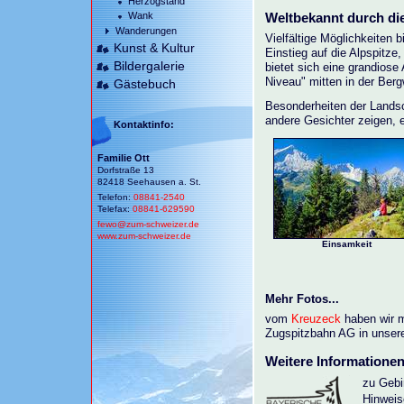
Herzogstand
Wank
Weltbekannt durch di
Wanderungen
Vielfältige Möglichkeiten
Kunst & Kultur
Einstieg auf die Alpspitze,
Bildergalerie
bietet sich eine grandiose
Niveau" mitten in der Berg
Gästebuch
Besonderheiten der Landsc
andere Gesichter zeigen, 
Kontaktinfo:
Familie Ott
Dorfstraße 13
82418 Seehausen a. St.
Telefon:
08841-2540
Telefax:
08841-629590
fewo@
zum-schweizer.de
www.zum-schweizer.de
Einsamkeit
Mehr Fotos...
vom
Kreuzeck
haben wir m
Zugspitzbahn AG in unserer 
Weitere Informationen.
zu Gebi
Hinweis