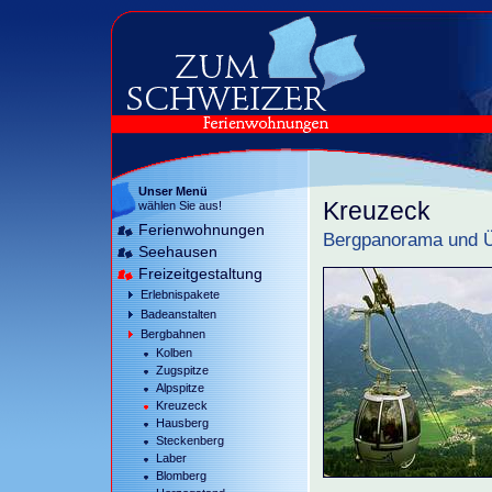
Unser Menü
Kreuzeck
wählen Sie aus!
Ferienwohnungen
Bergpanorama und Üb
Seehausen
Freizeitgestaltung
Erlebnispakete
Badeanstalten
Bergbahnen
Kolben
Zugspitze
Alpspitze
Kreuzeck
Hausberg
Steckenberg
Laber
Blomberg