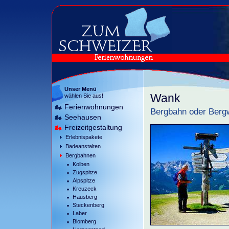
Unser Menü
Wank
wählen Sie aus!
Ferienwohnungen
Bergbahn oder Bergw
Seehausen
Freizeitgestaltung
Erlebnispakete
Badeanstalten
Bergbahnen
Kolben
Zugspitze
Alpspitze
Kreuzeck
Hausberg
Steckenberg
Laber
Blomberg