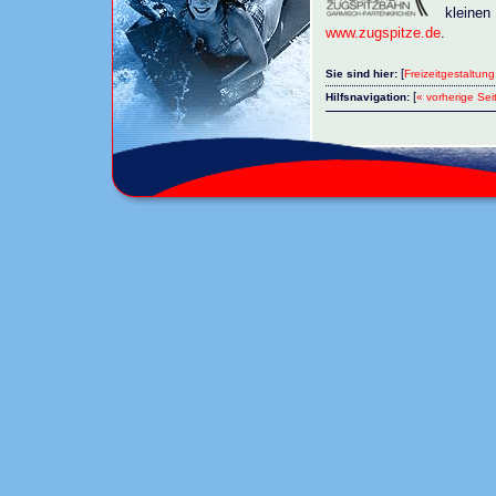
kleinen
www.zugspitze.de
.
[
Sie sind hier:
Freizeitgestaltung
[
Hilfsnavigation:
« vorherige Sei