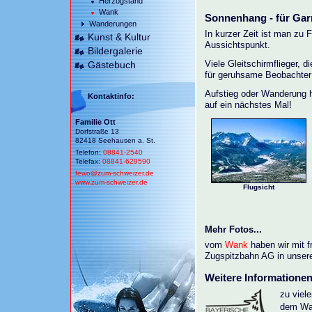
Herzogstand
Wank
Sonnenhang - für Gar
Wanderungen
In kurzer Zeit ist man zu 
Kunst & Kultur
Aussichtspunkt.
Bildergalerie
Gästebuch
Viele Gleitschirmflieger, 
für geruhsame Beobachter 
Aufstieg oder Wanderung 
Kontaktinfo:
auf ein nächstes Mal!
Familie Ott
Dorfstraße 13
82418 Seehausen a. St.
Telefon:
08841-2540
Telefax:
08841-629590
fewo@
zum-schweizer.de
www.zum-schweizer.de
Flugsicht
Mehr Fotos...
vom
Wank
haben wir mit 
Zugspitzbahn AG in unserer 
Weitere Informationen.
zu viel
dem Wan