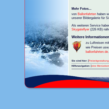
Mehr Fotos...
von
Ballonfahrten
haben wi
unserer Bildergalerie für Si
Als weiteren Service haben
Skygateflyer
(226 KB) nähe
Weitere Informationen.
zu Luftreisen mi
wie Preisen usw.
ballonfahrten.de
.
[
Sie sind hier:
Freizeitgestaltung
[
Hilfsnavigation:
eine Menüeben