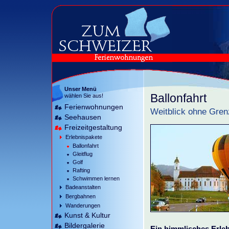
Unser Menü
Ballonfahrt
wählen Sie aus!
Ferienwohnungen
Weitblick ohne Gren
Seehausen
Freizeitgestaltung
Erlebnispakete
Ballonfahrt
Gleitflug
Golf
Rafting
Schwimmen lernen
Badeanstalten
Bergbahnen
Wanderungen
Kunst & Kultur
Bildergalerie
Ein himmlisches Erleb