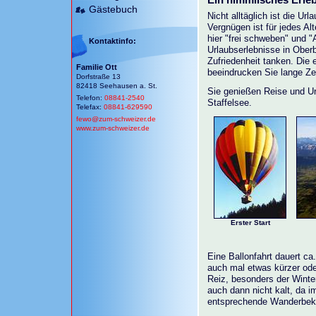
Gästebuch
Nicht alltäglich ist die Ur
Vergnügen ist für jedes Al
hier "frei schweben" und "
Kontaktinfo:
Urlaubserlebnisse in Ober
Zufriedenheit tanken. Die
Familie Ott
beeindrucken Sie lange Zei
Dorfstraße 13
82418 Seehausen a. St.
Sie genießen Reise und U
Telefon:
08841-2540
Staffelsee.
Telefax:
08841-629590
fewo@
zum-schweizer.de
www.zum-schweizer.de
Erster Start
Eine Ballonfahrt dauert ca
auch mal etwas kürzer oder
Reiz, besonders der Winter
auch dann nicht kalt, da i
entsprechende Wanderbekl