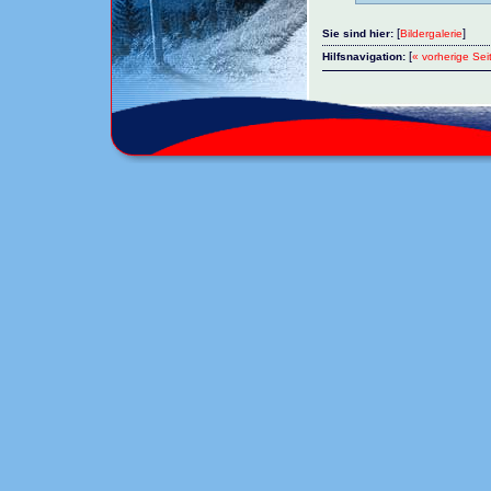
[
]
Sie sind hier:
Bildergalerie
[
Hilfsnavigation:
« vorherige Sei