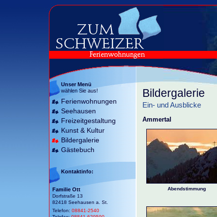
Unser Menü
Bildergalerie
wählen Sie aus!
Ferienwohnungen
Ein- und Ausblicke
Seehausen
Ammertal
Freizeitgestaltung
Kunst & Kultur
Bildergalerie
Gästebuch
Kontaktinfo:
Abendstimmung
Familie Ott
Dorfstraße 13
82418 Seehausen a. St.
Telefon:
08841-2540
Telefax:
08841-629590