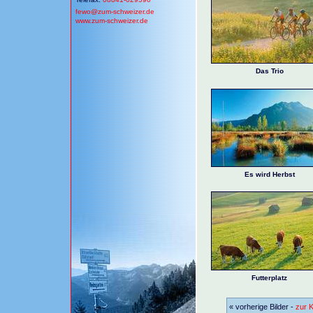
fewo@
zum-schweizer.de
www.zum-schweizer.de
Das Trio
Es wird Herbst
Futterplatz
« vorherige Bilder -
zur K