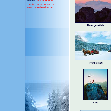
fewo@
zum-schweizer.de
www.zum-schweizer.de
Naturgemälde
Pferdekraft
Sieg