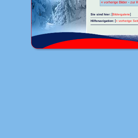
« vorherige Bilder
-
zur K
[
]
Sie sind hier:
Bildergalerie
[
Hilfsnavigation:
« vorherige Sei