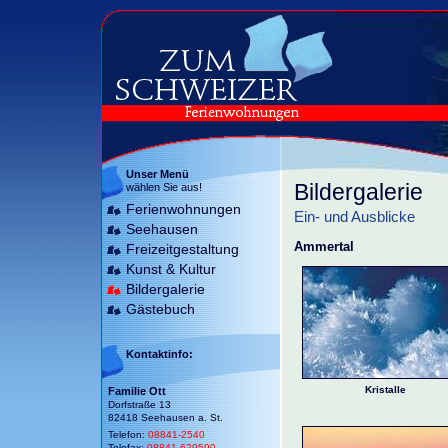
Unser Menü
Bildergalerie
wählen Sie aus!
Ferienwohnungen
Ein- und Ausblicke
Seehausen
Ammertal
Freizeitgestaltung
Kunst & Kultur
Bildergalerie
Gästebuch
Kontaktinfo:
Kristalle
Familie Ott
Dorfstraße 13
82418 Seehausen a. St.
Telefon:
08841-2540
Telefax:
08841-629590