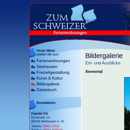
Unser Menü
Bildergalerie
wählen Sie aus!
Ferienwohnungen
Ein- und Ausblicke
Seehausen
Ammertal
Freizeitgestaltung
Kunst & Kultur
Bildergalerie
Gästebuch
Kontaktinfo:
Familie Ott
Dorfstraße 13
82418 Seehausen a. St.
Telefon:
08841-2540
Telefax:
08841-629590