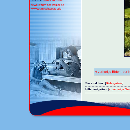
fewo@
zum-schweizer.de
www.zum-schweizer.de
« vorherige Bilder
-
zur K
[
]
Sie sind hier:
Bildergalerie
[
Hilfsnavigation:
« vorherige Sei