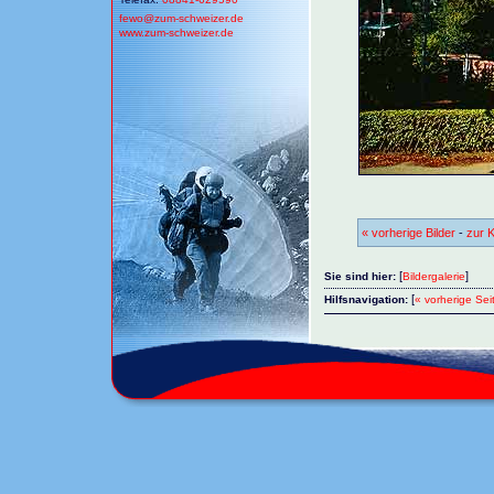
fewo@
zum-schweizer.de
www.zum-schweizer.de
« vorherige Bilder
-
zur K
[
]
Sie sind hier:
Bildergalerie
[
Hilfsnavigation:
« vorherige Sei