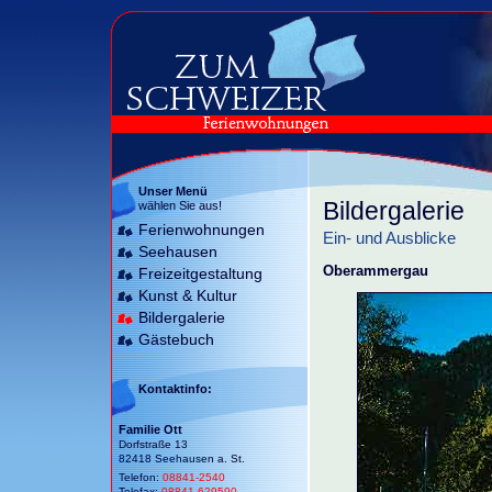
Unser Menü
Bildergalerie
wählen Sie aus!
Ferienwohnungen
Ein- und Ausblicke
Seehausen
Oberammergau
Freizeitgestaltung
Kunst & Kultur
Bildergalerie
Gästebuch
Kontaktinfo:
Familie Ott
Dorfstraße 13
82418 Seehausen a. St.
Telefon:
08841-2540
Telefax:
08841-629590