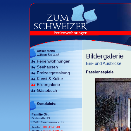
Unser Menü
Bildergalerie
wählen Sie aus!
Ferienwohnungen
Ein- und Ausblicke
Seehausen
Passionsspiele
Freizeitgestaltung
Kunst & Kultur
Bildergalerie
Gästebuch
Kontaktinfo:
Familie Ott
Dorfstraße 13
82418 Seehausen a. St.
Telefon:
08841-2540
Telefax:
08841-629590