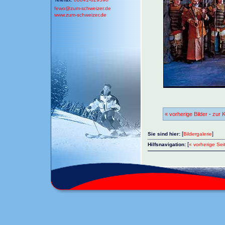
fewo@
zum-schweizer.de
www.zum-schweizer.de
« vorherige Bilder
-
zur K
[
]
Sie sind hier:
Bildergalerie
[
Hilfsnavigation:
« vorherige Sei