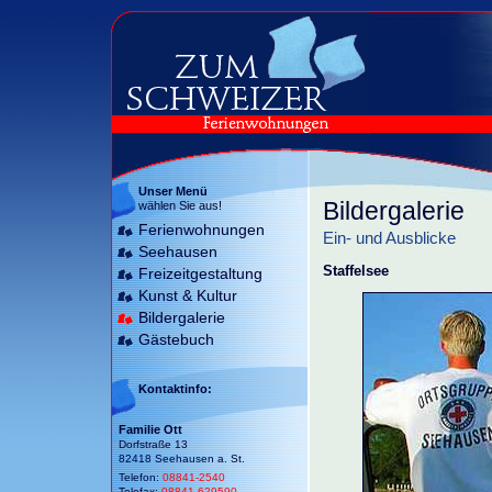
Unser Menü
Bildergalerie
wählen Sie aus!
Ferienwohnungen
Ein- und Ausblicke
Seehausen
Staffelsee
Freizeitgestaltung
Kunst & Kultur
Bildergalerie
Gästebuch
Kontaktinfo:
Familie Ott
Dorfstraße 13
82418 Seehausen a. St.
Telefon:
08841-2540
Telefax:
08841-629590