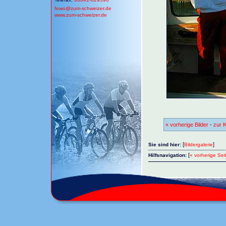
fewo@
zum-schweizer.de
www.zum-schweizer.de
« vorherige Bilder
-
zur K
[
]
Sie sind hier:
Bildergalerie
[
Hilfsnavigation:
« vorherige Sei