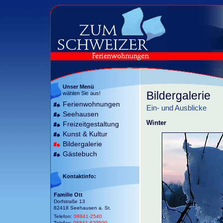
Unser Menü
Bildergalerie
wählen Sie aus!
Ferienwohnungen
Ein- und Ausblicke
Seehausen
Winter
Freizeitgestaltung
Kunst & Kultur
Bildergalerie
Gästebuch
Kontaktinfo:
Familie Ott
Dorfstraße 13
82418 Seehausen a. St.
Telefon:
08841-2540
Telefax:
08841-629590