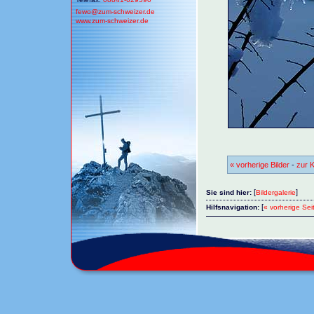
fewo@
zum-schweizer.de
www.zum-schweizer.de
« vorherige Bilder
-
zur K
[
]
Sie sind hier:
Bildergalerie
[
Hilfsnavigation:
« vorherige Sei