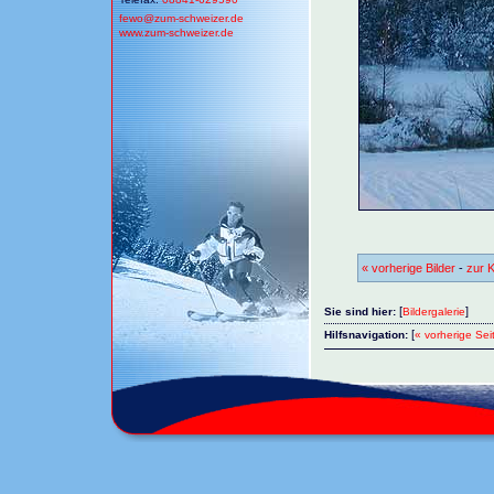
fewo@
zum-schweizer.de
www.zum-schweizer.de
« vorherige Bilder
-
zur K
[
]
Sie sind hier:
Bildergalerie
[
Hilfsnavigation:
« vorherige Sei