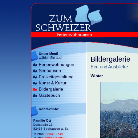
Unser Menü
Bildergalerie
wählen Sie aus!
Ferienwohnungen
Ein- und Ausblicke
Seehausen
Winter
Freizeitgestaltung
Kunst & Kultur
Bildergalerie
Gästebuch
Kontaktinfo:
Familie Ott
Dorfstraße 13
82418 Seehausen a. St.
Telefon:
08841-2540
Telefax:
08841-629590