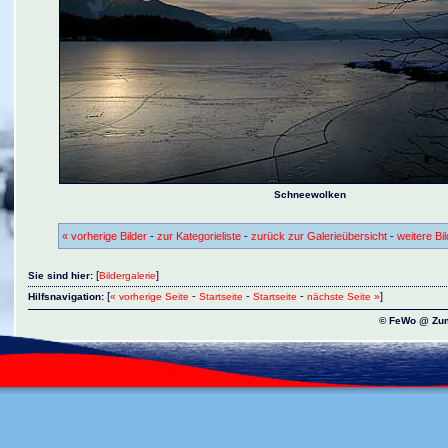
Schneewolken
« vorherige Bilder
-
zur Kategorieliste
-
zurück zur Galerieübersicht
-
weitere Bil
[
]
Sie sind hier:
Bildergalerie
[
-
-
-
]
Hilfsnavigation:
« vorherige Seite
Startseite
Startseite
nächste Seite »
© FeWo @ Zum