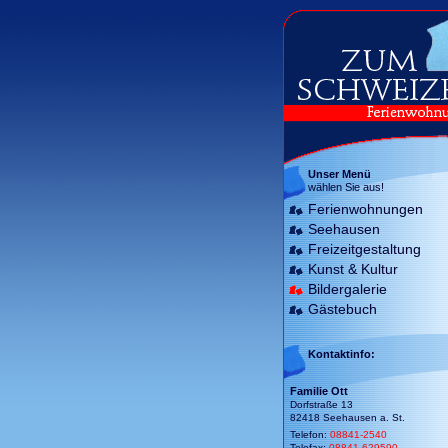
Unser Menü
wählen Sie aus!
Ferienwohnungen
Seehausen
Freizeitgestaltung
Kunst & Kultur
Bildergalerie
Gästebuch
Kontaktinfo:
Familie Ott
Dorfstraße 13
82418 Seehausen a. St.
Telefon:
08841-2540
Telefax:
08841-629590