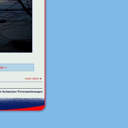
der »
nach oben
 Schweizer Ferienwohnungen