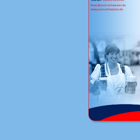
fewo@
zum-schweizer.de
www.zum-schweizer.de