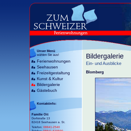
Unser Menü
Bildergalerie
wählen Sie aus!
Ferienwohnungen
Ein- und Ausblicke
Seehausen
Blomberg
Freizeitgestaltung
Kunst & Kultur
Bildergalerie
Gästebuch
Kontaktinfo:
Familie Ott
Dorfstraße 13
82418 Seehausen a. St.
Telefon:
08841-2540
Telefax:
08841-629590