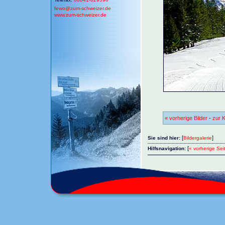
fewo@
zum-schweizer.de
www.zum-schweizer.de
« vorherige Bilder
-
zur K
[
]
Sie sind hier:
Bildergalerie
[
Hilfsnavigation:
« vorherige Sei