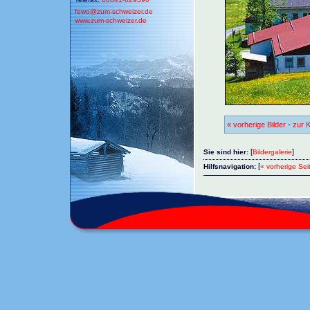
fewo@
zum-schweizer.de
www.zum-schweizer.de
« vorherige Bilder
-
zur K
[
]
Sie sind hier:
Bildergalerie
[
Hilfsnavigation:
« vorherige Sei