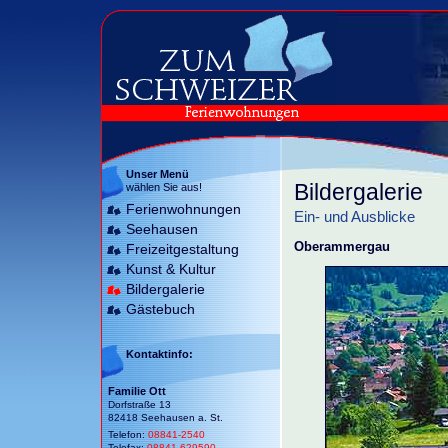
Unser Menü
Bildergalerie
wählen Sie aus!
Ferienwohnungen
Ein- und Ausblicke
Seehausen
Oberammergau
Freizeitgestaltung
Kunst & Kultur
Bildergalerie
Gästebuch
Kontaktinfo:
Familie Ott
Dorfstraße 13
82418 Seehausen a. St.
Telefon:
08841-2540
Telefax:
08841-629590