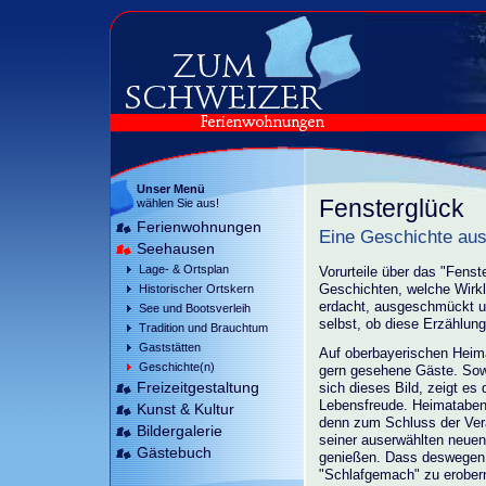
Unser Menü
Fensterglück
wählen Sie aus!
Ferienwohnungen
Eine Geschichte au
Seehausen
Lage- & Ortsplan
Vorurteile über das "Fenst
Historischer Ortskern
Geschichten, welche Wirkli
erdacht, ausgeschmückt 
See und Bootsverleih
selbst, ob diese Erzählun
Tradition und Brauchtum
Gaststätten
Auf oberbayerischen Heim
Geschichte(n)
gern gesehene Gäste. Sowo
Freizeitgestaltung
sich dieses Bild, zeigt es 
Lebensfreude. Heimataben
Kunst & Kultur
denn zum Schluss der Vera
Bildergalerie
seiner auserwählten neue
Gästebuch
genießen. Dass deswegen i
"Schlafgemach" zu erober