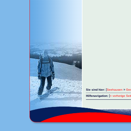
[
»
Sie sind hier:
Seehausen
Ges
[
Hilfsnavigation:
« vorherige Sei