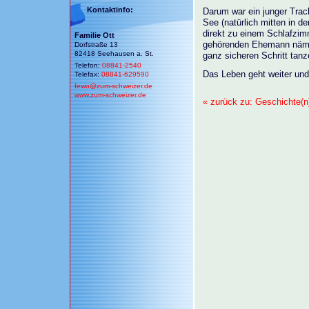
Kontaktinfo:
Darum war ein junger Trac
See (natürlich mitten in d
direkt zu einem Schlafzim
Familie Ott
gehörenden Ehemann nämli
Dorfstraße 13
82418 Seehausen a. St.
ganz sicheren Schritt tan
Telefon:
08841-2540
Das Leben geht weiter und
Telefax:
08841-629590
fewo@
zum-schweizer.de
www.zum-schweizer.de
« zurück zu: Geschichte(n